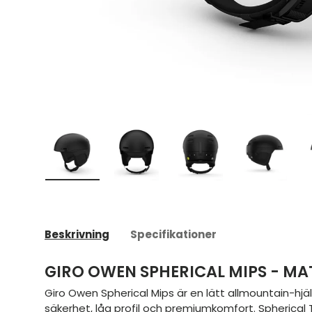
Ladda bild 1 i gallerivyn
Ladda bild 2 i gallerivyn
Ladda bild 3 i galleriv
Ladda bild
Beskrivning
Specifikationer
GIRO OWEN SPHERICAL MIPS - MA
Giro Owen Spherical Mips är en lätt allmountain-hjäl
säkerhet, låg profil och premiumkomfort. Spherica