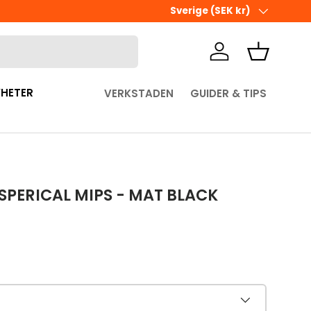
Ute i sista minuten? Välj Hämta 
Land/Region
Sverige (SEK kr)
Logga in
Korg
HETER
VERKSTADEN
GUIDER & TIPS
SPERICAL MIPS - MAT BLACK
pris