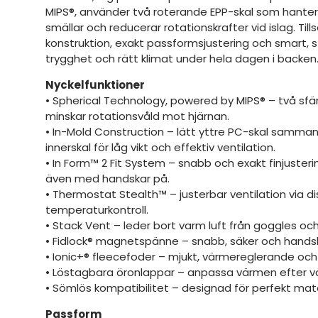
MIPS®, använder två roterande EPP-skal som hante
smällar och reducerar rotationskrafter vid islag. T
konstruktion, exakt passformsjustering och smart, s
trygghet och rätt klimat under hela dagen i backen
Nyckelfunktioner
• Spherical Technology, powered by MIPS® – två sfär
minskar rotationsvåld mot hjärnan.
• In-Mold Construction – lätt yttre PC-skal sam
innerskal för låg vikt och effektiv ventilation.
• In Form™ 2 Fit System – snabb och exakt finjuster
även med handskar på.
• Thermostat Stealth™ – justerbar ventilation via di
temperaturkontroll.
• Stack Vent – leder bort varm luft från goggles o
• Fidlock® magnetspänne – snabb, säker och handsk
• Ionic+® fleecefoder – mjukt, värmereglerande och 
• Löstagbara öronlappar – anpassa värmen efter v
• Sömlös kompatibilitet – designad för perfekt ma
Passform