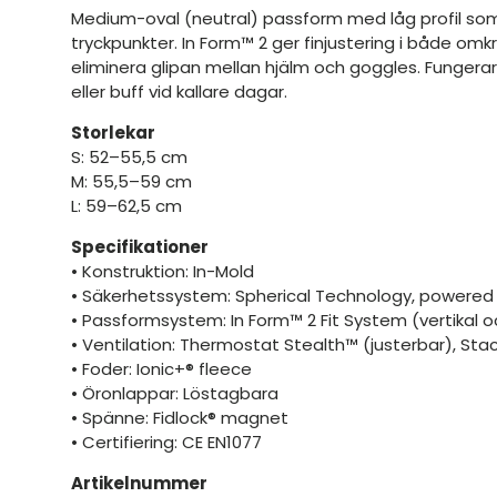
Medium-oval (neutral) passform med låg profil som 
tryckpunkter. In Form™ 2 ger finjustering i både omk
eliminera glipan mellan hjälm och goggles. Funge
eller buff vid kallare dagar.
Storlekar
S: 52–55,5 cm
M: 55,5–59 cm
L: 59–62,5 cm
Specifikationer
• Konstruktion: In-Mold
• Säkerhetssystem: Spherical Technology, powered
• Passformsystem: In Form™ 2 Fit System (vertikal 
• Ventilation: Thermostat Stealth™ (justerbar), Sta
• Foder: Ionic+® fleece
• Öronlappar: Löstagbara
• Spänne: Fidlock® magnet
• Certifiering: CE EN1077
Artikelnummer