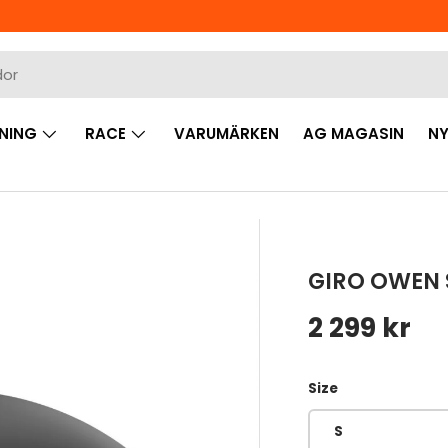
NING
RACE
VARUMÄRKEN
AG MAGASIN
NY
GIRO OWEN 
Ordinarie 
2 299 kr
Size
S