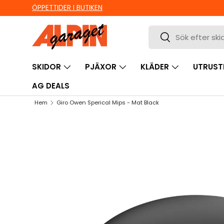
ÖPPETTIDER I BUTIKEN
HOPPA TILL INNEHÅLL
Sök
Sök
SKIDOR
PJÄXOR
KLÄDER
UTRUST
AG DEALS
Hem
Giro Owen Sperical Mips - Mat Black
HOPPA TILL PRODUKTINFORMATION