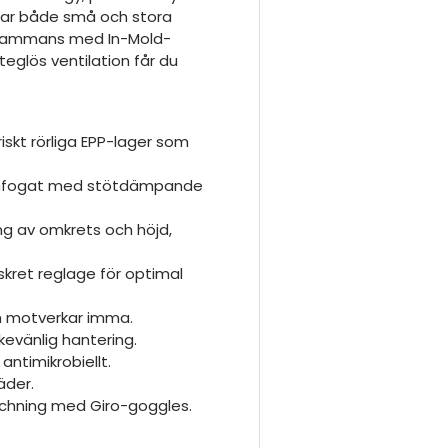
rar både små och stora
illsammans med In-Mold-
teglös ventilation får du
.
iskt rörliga EPP-lager som
manfogat med stötdämpande
ing av omkrets och höjd,
skret reglage för optimal
ch motverkar imma.
evänlig hantering.
antimikrobiellt.
äder.
tchning med Giro-goggles.