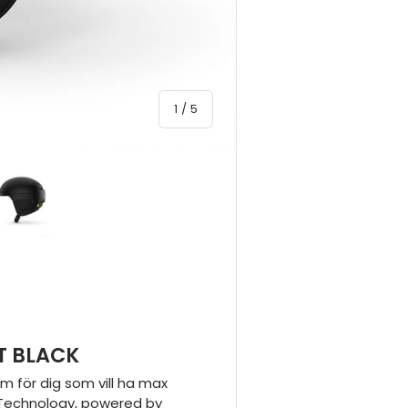
av
1
/
5
yn
 4 i gallerivyn
Ladda bild 5 i gallerivyn
T BLACK
m för dig som vill ha max
l Technology, powered by