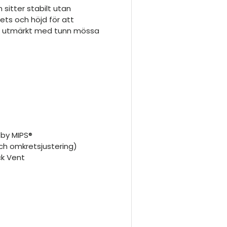
sitter stabilt utan
rets och höjd för att
rar utmärkt med tunn mössa
 by MIPS®
och omkretsjustering)
ck Vent