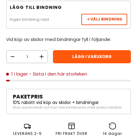
LÄGG TILL BINDNING
Ingen bindning vald
VÄLJ BINDNING
Vid köp av skidor med bindningar fyll i följande:
Antal
LÄGG I VARUKORG
MINSKA ANTAL
ÖKA ANTAL
1 i lager
- Sista i den här storleken
PAKETPRIS
10% rabatt vid köp av skidor + bindningar
Dras automatiskt och kan inte kombineras med andra rabatter
LEVERANS 2-5
FRI FRAKT ÖVER
14 dagar