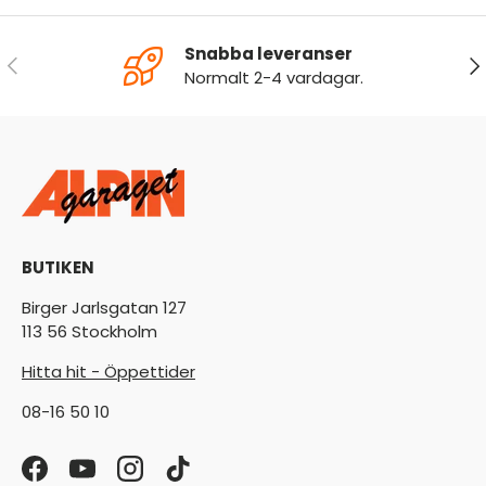
Snabba leveranser
FÖREGÅENDE
NÄ
Normalt 2-4 vardagar.
BUTIKEN
Birger Jarlsgatan 127
113 56 Stockholm
Hitta hit - Öppettider
08-16 50 10
Facebook
YouTube
Instagram
TikTok