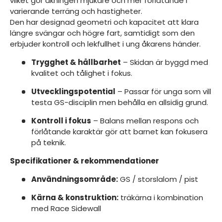
vilket gör åkningen mjukare och mer förlåtande i
varierande terräng och hastigheter.
Den har designad geometri och kapacitet att klara
längre svängar och högre fart, samtidigt som den
erbjuder kontroll och lekfullhet i ung åkarens händer.
Trygghet & hållbarhet
– Skidan är byggd med
kvalitet och tålighet i fokus.
Utvecklingspotential
– Passar för unga som vill
testa GS-disciplin men behålla en allsidig grund.
Kontroll i fokus
– Balans mellan respons och
förlåtande karaktär gör att barnet kan fokusera
på teknik.
Specifikationer & rekommendationer
Användningsområde:
GS / storslalom / pist
Kärna & konstruktion:
träkärna i kombination
med Race Sidewall