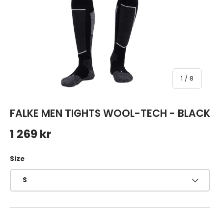
av
1
/
8
FALKE MEN TIGHTS WOOL-TECH - BLACK
Ordinarie pris
1 269 kr
Size
S