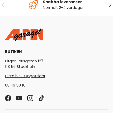
Snabba leveranser
FÖREGÅENDE
NÄ
Normalt 2-4 vardagar.
BUTIKEN
Birger Jarlsgatan 127
113 56 Stockholm
Hitta hit - Öppettider
08-16 50 10
Facebook
YouTube
Instagram
TikTok