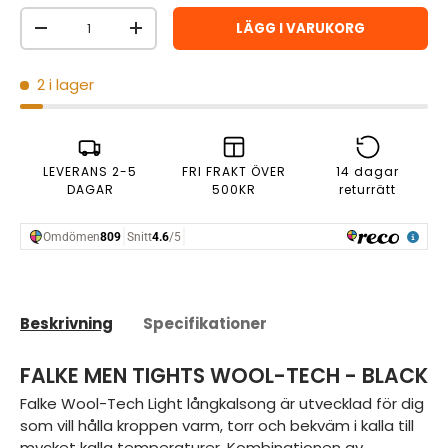
Antal
LÄGG I VARUKORG
MINSKA ANTAL
ÖKA ANTAL
2 i lager
LEVERANS 2-5
FRI FRAKT ÖVER
14 dagar
DAGAR
500KR
returrätt
Beskrivning
Specifikationer
FALKE MEN TIGHTS WOOL-TECH - BLACK
Falke Wool-Tech Light långkalsong är utvecklad för dig
som vill hålla kroppen varm, torr och bekväm i kalla till
mycket kalla temperaturer. Kombinationen av