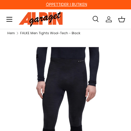
ÖPPETTIDER I BUTIKEN
HOPPA TILL INNEHÅLL
Sök
Logga in
Kor
Sök
Sök
Hem
FALKE Men Tights Wool-Tech - Black
HOPPA TILL PRODUKTINFORMATION