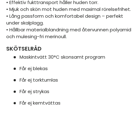
• Effektiv fukttransport håller huden torr.
• Mjuk och skön mot huden med maximal rörelsefrihet.
• Lång passform och komfortabel design – perfekt
under skalplagg.
• Hållbar materialblandning med återvunnen polyamid
och mulesing-fri merinoull.
SKÖTSELRÅD
Maskintvätt 30°C skonsamt program
Får ej blekas
Får ej torktumlas
Får ej strykas
Får ej kemtvättas