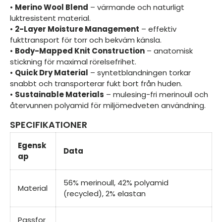
•
Merino Wool Blend
– värmande och naturligt
luktresistent material.
•
2-Layer Moisture Management
– effektiv
fukttransport för torr och bekväm känsla.
•
Body-Mapped Knit Construction
– anatomisk
stickning för maximal rörelsefrihet.
•
Quick Dry Material
– syntetblandningen torkar
snabbt och transporterar fukt bort från huden.
•
Sustainable Materials
– mulesing-fri merinoull och
återvunnen polyamid för miljömedveten användning.
SPECIFIKATIONER
Egensk
Data
ap
56% merinoull, 42% polyamid
Material
(recycled), 2% elastan
Passfor