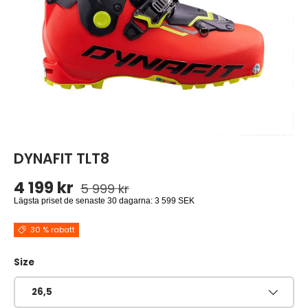
DYNAFIT TLT8
Ordinarie pris
Reapris
4 199 kr
5 999 kr
Lägsta priset de senaste 30 dagarna:
3 599 SEK
30 % rabatt
Size
26,5