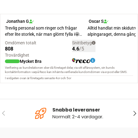
Snabba leveranser
FÖREGÅENDE
NÄ
Normalt 2-4 vardagar.