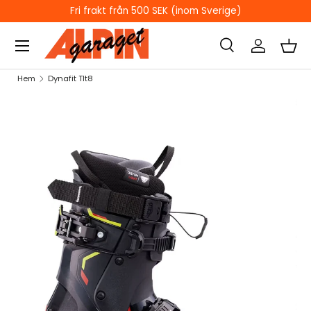
EK (inom Sverige)
ÖPPETTIDER I BUTI
HOPPA TILL INNEHÅLL
Sök
Logga in
Kor
Sök
Sök
Hem
Dynafit Tlt8
HOPPA TILL PRODUKTINFORMATION