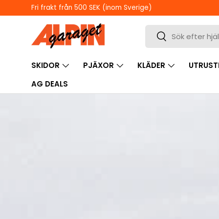
ÖPPETTIDER I BUTIKEN
HOPPA TILL INNEHÅLL
Sök
Sök
SKIDOR
PJÄXOR
KLÄDER
UTRUST
AG DEALS