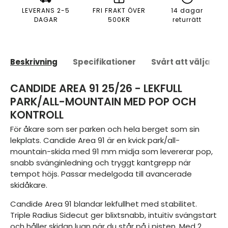
LEVERANS 2-5
FRI FRAKT ÖVER
14 dagar
DAGAR
500KR
returrätt
Beskrivning
Specifikationer
Svårt att välja?
CANDIDE AREA 91 25/26 - LEKFULL
PARK/ALL-MOUNTAIN MED POP OCH
KONTROLL
För åkare som ser parken och hela berget som sin
lekplats. Candide Area 91 är en kvick park/all-
mountain-skida med 91 mm midja som levererar pop,
snabb svänginledning och tryggt kantgrepp när
tempot höjs. Passar medelgoda till avancerade
skidåkare.
Candide Area 91 blandar lekfullhet med stabilitet.
Triple Radius Sidecut ger blixtsnabb, intuitiv svängstart
och håller skidan lugn när du står på i pisten. Med 2