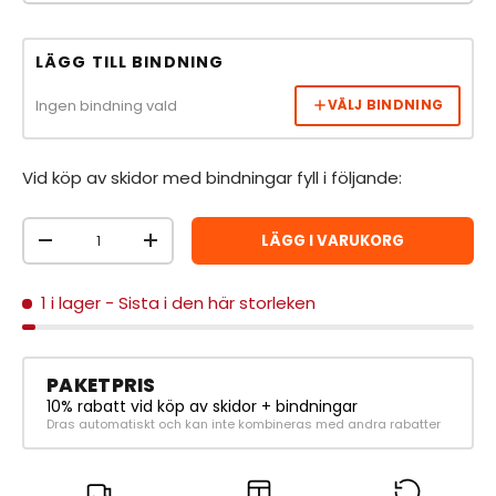
LÄGG TILL BINDNING
Ingen bindning vald
VÄLJ BINDNING
Vid köp av skidor med bindningar fyll i följande:
Antal
LÄGG I VARUKORG
MINSKA ANTAL
ÖKA ANTAL
1 i lager
- Sista i den här storleken
PAKETPRIS
10% rabatt vid köp av skidor + bindningar
Dras automatiskt och kan inte kombineras med andra rabatter