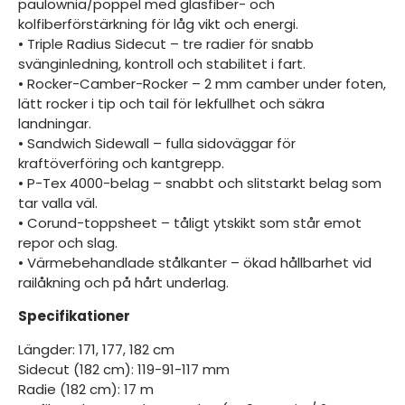
paulownia/poppel med glasfiber- och
kolfiberförstärkning för låg vikt och energi.
• Triple Radius Sidecut – tre radier för snabb
svänginledning, kontroll och stabilitet i fart.
• Rocker-Camber-Rocker – 2 mm camber under foten,
lätt rocker i tip och tail för lekfullhet och säkra
landningar.
• Sandwich Sidewall – fulla sidoväggar för
kraftöverföring och kantgrepp.
• P-Tex 4000-belag – snabbt och slitstarkt belag som
tar valla väl.
• Corund-toppsheet – tåligt ytskikt som står emot
repor och slag.
• Värmebehandlade stålkanter – ökad hållbarhet vid
railåkning och på hårt underlag.
Specifikationer
Längder: 171, 177, 182 cm
Sidecut (182 cm): 119-91-117 mm
Radie (182 cm): 17 m