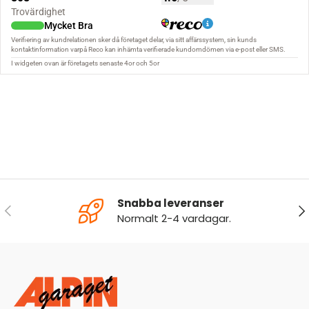
Snabba leveranser
FÖREGÅENDE
NÄ
Normalt 2-4 vardagar.