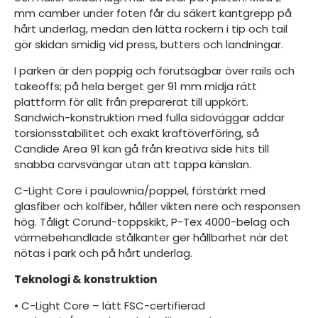
mm camber under foten får du säkert kantgrepp på
hårt underlag, medan den lätta rockern i tip och tail
gör skidan smidig vid press, butters och landningar.
I parken är den poppig och förutsägbar över rails och
takeoffs; på hela berget ger 91 mm midja rätt
plattform för allt från preparerat till uppkört.
Sandwich-konstruktion med fulla sidoväggar addar
torsionsstabilitet och exakt kraftöverföring, så
Candide Area 91 kan gå från kreativa side hits till
snabba carvsvängar utan att tappa känslan.
C-Light Core i paulownia/poppel, förstärkt med
glasfiber och kolfiber, håller vikten nere och responsen
hög. Tåligt Corund-toppskikt, P-Tex 4000-belag och
värmebehandlade stålkanter ger hållbarhet när det
nötas i park och på hårt underlag.
Teknologi & konstruktion
• C-Light Core – lätt FSC-certifierad