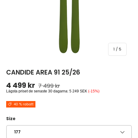
av
1
/
5
CANDIDE AREA 91 25/26
Ordinarie pris
Reapris
4 499 kr
7 499 kr
Lägsta priset de senaste 30 dagarna:
5 249 SEK
(-15%)
40 % rabatt
Size
177