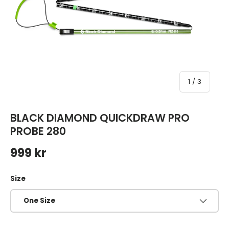
av
1
/
3
BLACK DIAMOND QUICKDRAW PRO
PROBE 280
Ordinarie pris
999 kr
Size
One Size