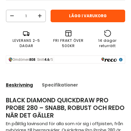
Antal
LÄGG I VARUKORG
MINSKA ANTAL
ÖKA ANTAL
LEVERANS 2-5
FRI FRAKT ÖVER
14 dagar
DAGAR
500KR
returrätt
Beskrivning
Specifikationer
BLACK DIAMOND QUICKDRAW PRO
PROBE 280 – SNABB, ROBUST OCH REDO
NÄR DET GÄLLER
En pålitlig lavinsond för alla som rör sig i offpisten, från
nybörjare till bergsguider. Quickdraw Pro Probe 280 är