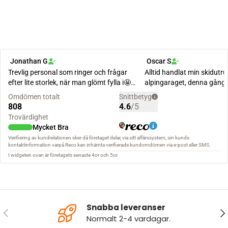
Snabba leveranser
FÖREGÅENDE
NÄ
Normalt 2-4 vardagar.