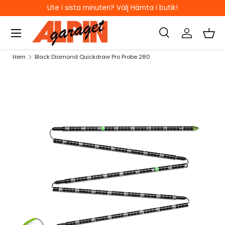
Ute i sista minuten? Välj Hämta i butik!
HOPPA TILL INNEHÅLL
Sök
Logga in
Kor
Sök
Sök
Hem
Black Diamond Quickdraw Pro Probe 280
HOPPA TILL PRODUKTINFORMATION