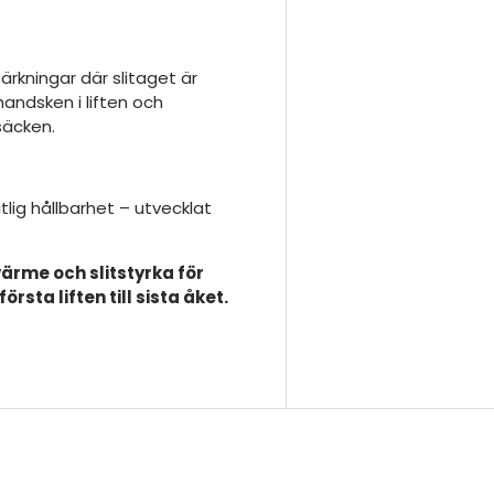
tärkningar där slitaget är
andsken i liften och
säcken.
lig hållbarhet – utvecklat
 värme och slitstyrka för
sta liften till sista åket.