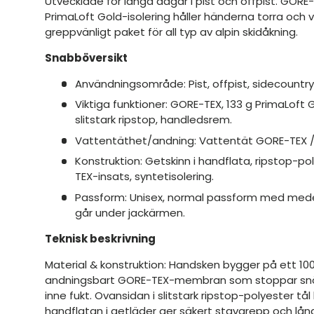
Utvecklade för långa dagar i pist och offpist. GO
PrimaLoft Gold-isolering håller händerna torra och v
greppvänligt paket för all typ av alpin skidåkning.
Snabböversikt
Användningsområde: Pist, offpist, sidecountry
Viktiga funktioner: GORE-TEX, 133 g PrimaLoft G
slitstark ripstop, handledsrem.
Vattentäthet/andning: Vattentät GORE-TEX 
Konstruktion: Getskinn i handflata, ripstop-p
TEX-insats, syntetisolering.
Passform: Unisex, normal passform med mede
går under jackärmen.
Teknisk beskrivning
Material & konstruktion: Handsken bygger på ett 1
andningsbart GORE-TEX-membran som stoppar snö 
inne fukt. Ovansidan i slitstark ripstop-polyester tå
handflatan i getläder ger säkert stavgrepp och lån