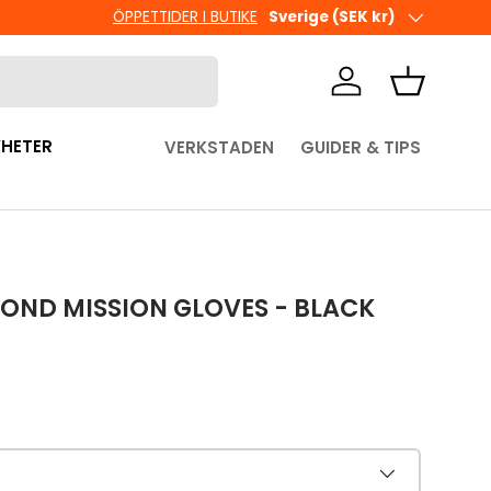
Ute i sista minuten? Välj Hämta 
Land/Region
Sverige (SEK kr)
Logga in
Korg
HETER
VERKSTADEN
GUIDER & TIPS
OND MISSION GLOVES - BLACK
pris