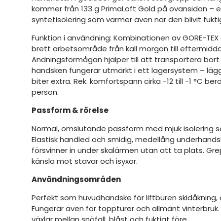
kommer från 133 g PrimaLoft Gold på ovansidan – 
syntetisolering som värmer även när den blivit fukti
Funktion i användning: Kombinationen av GORE-TEX o
brett arbetsområde från kall morgon till eftermidd
Andningsförmågan hjälper till att transportera bor
handsken fungerar utmärkt i ett lagersystem – lägg ti
biter extra. Rek. komfortspann cirka -12 till -1 °C be
person.
Passform & rörelse
Normal, omslutande passform med mjuk isolering s
Elastisk handled och smidig, medellång underhan
försvinner in under skalärmen utan att ta plats. Gr
känsla mot stavar och isyxor.
Användningsområden
Perfekt som huvudhandske för liftburen skidåkning, 
Fungerar även för toppturer och allmänt vinterbruk.
växlar mellan snöfall, blåst och fuktigt före.