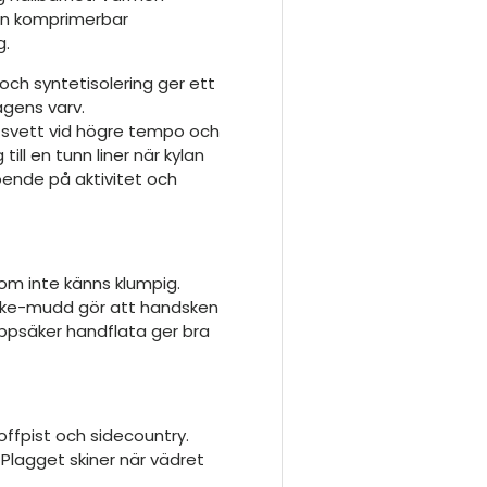
en komprimerbar
g.
ch syntetisolering ger ett
agens varv.
t svett vid högre tempo och
ll en tunn liner när kylan
roende på aktivitet och
om inte känns klumpig.
dske-mudd gör att handsken
eppsäker handflata ger bra
offpist och sidecountry.
 Plagget skiner när vädret