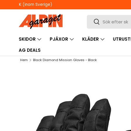
ÖPPETTIDER I BUTIKEN
HOPPA TILL INNEHÅLL
Sök
Sök
SKIDOR
PJÄXOR
KLÄDER
UTRUST
AG DEALS
Hem
Black Diamond Mission Gloves - Black
HOPPA TILL PRODUKTINFORMATION