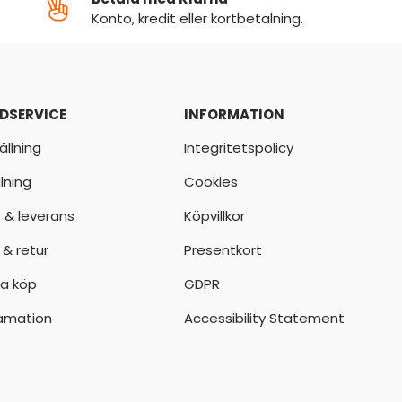
Konto, kredit eller kortbetalning.
DSERVICE
INFORMATION
ällning
Integritetspolicy
lning
Cookies
t & leverans
Köpvillkor
 & retur
Presentkort
a köp
GDPR
amation
Accessibility Statement