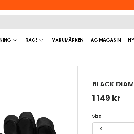
NING
RACE
VARUMÄRKEN
AG MAGASIN
NY
BLACK DIAM
Ordinarie 
1 149 kr
Size
S