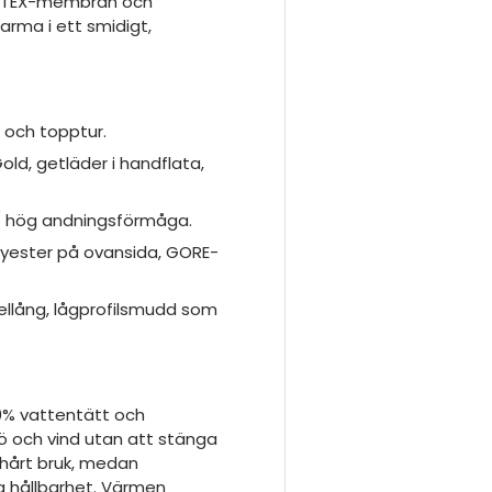
RE-TEX-membran och
arma i ett smidigt,
 och topptur.
old, getläder i handflata,
/ hög andningsförmåga.
olyester på ovansida, GORE-
llång, lågprofilsmudd som
00% vattentätt och
och vind utan att stänga
l hårt bruk, medan
g hållbarhet. Värmen