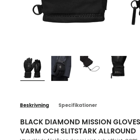
Ladda bild 1 i gallerivyn
Ladda bild 2 i gallerivyn
Ladda bild 3 i galleriv
Ladda bild
Beskrivning
Specifikationer
BLACK DIAMOND MISSION GLOVES
VARM OCH SLITSTARK ALLROUND