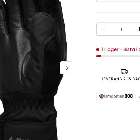
Antal
MINSKA ANTAL
1 i lager
- Sista i
NÄSTA
LEVERANS 2-5 DA