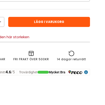
LÄGG I VARUKORG
ÖKA ANTAL
 den här storleken
GAR
FRI FRAKT ÖVER 500KR
14 dagar returrätt