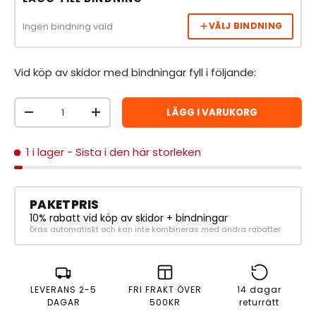
Ingen bindning vald
VÄLJ BINDNING
Vid köp av skidor med bindningar fyll i följande:
Antal
LÄGG I VARUKORG
MINSKA ANTAL
ÖKA ANTAL
1 i lager
- Sista i den här storleken
PAKETPRIS
10% rabatt vid köp av skidor + bindningar
Dras automatiskt och kan inte kombineras med andra rabatter
LEVERANS 2-5
FRI FRAKT ÖVER
14 dagar
DAGAR
500KR
returrätt