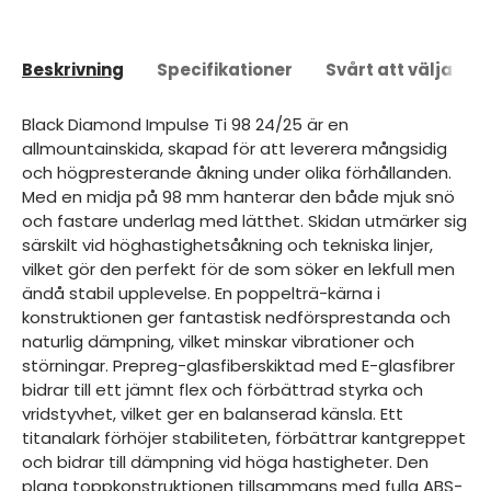
Beskrivning
Specifikationer
Svårt att välja?
Black Diamond Impulse Ti 98 24/25 är en
allmountainskida, skapad för att leverera mångsidig
och högpresterande åkning under olika förhållanden.
Med en midja på 98 mm hanterar den både mjuk snö
och fastare underlag med lätthet. Skidan utmärker sig
särskilt vid höghastighetsåkning och tekniska linjer,
vilket gör den perfekt för de som söker en lekfull men
ändå stabil upplevelse. En poppelträ-kärna i
konstruktionen ger fantastisk nedförsprestanda och
naturlig dämpning, vilket minskar vibrationer och
störningar. Prepreg-glasfiberskiktad med E-glasfibrer
bidrar till ett jämnt flex och förbättrad styrka och
vridstyvhet, vilket ger en balanserad känsla. Ett
titanalark förhöjer stabiliteten, förbättrar kantgreppet
och bidrar till dämpning vid höga hastigheter. Den
plana toppkonstruktionen tillsammans med fulla ABS-