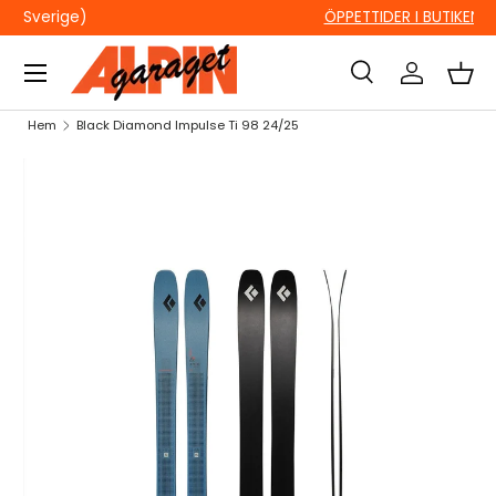
ÖPPETTIDER I BUTIKEN
HOPPA TILL INNEHÅLL
Sök
Logga in
Kor
Sök
Sök
Hem
Black Diamond Impulse Ti 98 24/25
HOPPA TILL PRODUKTINFORMATION