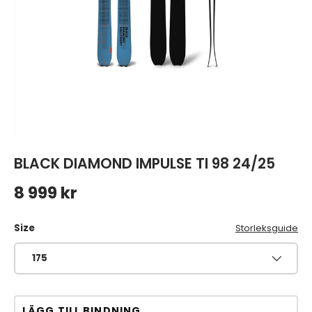
BLACK DIAMOND IMPULSE TI 98 24/25
Ordinarie pris
8 999 kr
Size
Storleksguide
175
LÄGG TILL BINDNING