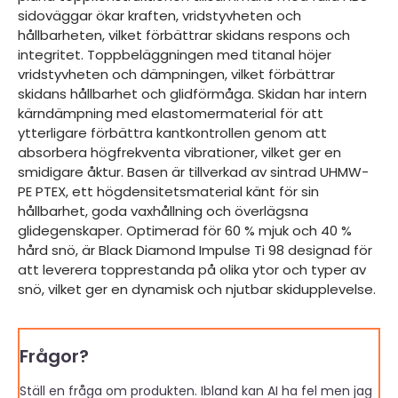
sidoväggar ökar kraften, vridstyvheten och
hållbarheten, vilket förbättrar skidans respons och
integritet. Toppbeläggningen med titanal höjer
vridstyvheten och dämpningen, vilket förbättrar
skidans hållbarhet och glidförmåga. Skidan har intern
kärndämpning med elastomermaterial för att
ytterligare förbättra kantkontrollen genom att
absorbera högfrekventa vibrationer, vilket ger en
smidigare åktur. Basen är tillverkad av sintrad UHMW-
PE PTEX, ett högdensitetsmaterial känt för sin
hållbarhet, goda vaxhållning och överlägsna
glidegenskaper. Optimerad för 60 % mjuk och 40 %
hård snö, är Black Diamond Impulse Ti 98 designad för
att leverera topprestanda på olika ytor och typer av
snö, vilket ger en dynamisk och njutbar skidupplevelse.