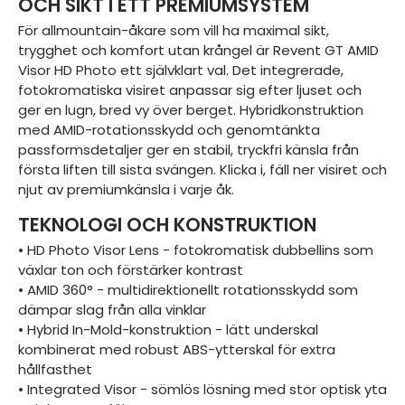
OCH SIKT I ETT PREMIUMSYSTEM
För allmountain-åkare som vill ha maximal sikt,
trygghet och komfort utan krångel är Revent GT AMID
Visor HD Photo ett självklart val. Det integrerade,
fotokromatiska visiret anpassar sig efter ljuset och
ger en lugn, bred vy över berget. Hybridkonstruktion
med AMID-rotationsskydd och genomtänkta
passformsdetaljer ger en stabil, tryckfri känsla från
första liften till sista svängen. Klicka i, fäll ner visiret och
njut av premiumkänsla i varje åk.
TEKNOLOGI OCH KONSTRUKTION
• HD Photo Visor Lens - fotokromatisk dubbellins som
växlar ton och förstärker kontrast
• AMID 360° - multidirektionellt rotationsskydd som
dämpar slag från alla vinklar
• Hybrid In-Mold-konstruktion - lätt underskal
kombinerat med robust ABS-ytterskal för extra
hållfasthet
• Integrated Visor - sömlös lösning med stor optisk yta