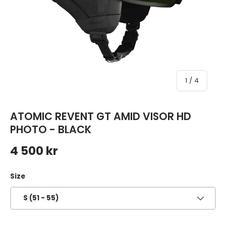
av
1
/
4
ATOMIC REVENT GT AMID VISOR HD
PHOTO - BLACK
Ordinarie pris
4 500 kr
Size
S (51 - 55)