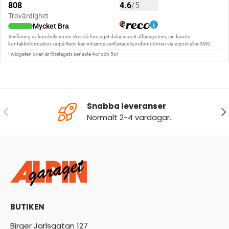
Snabba leveranser
FÖREGÅENDE
NÄ
Normalt 2-4 vardagar.
BUTIKEN
Birger Jarlsgatan 127