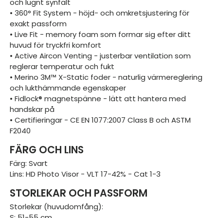
och lugnt synfält
• 360° Fit System - höjd- och omkretsjustering för
exakt passform
• Live Fit - memory foam som formar sig efter ditt
huvud för tryckfri komfort
• Active Aircon Venting - justerbar ventilation som
reglerar temperatur och fukt
• Merino 3M™ X-Static foder - naturlig värmereglering
och lukthämmande egenskaper
• Fidlock® magnetspänne - lätt att hantera med
handskar på
• Certifieringar - CE EN 1077:2007 Class B och ASTM
F2040
FÄRG OCH LINS
Färg: Svart
Lins: HD Photo Visor - VLT 17-42% - Cat 1-3
STORLEKAR OCH PASSFORM
Storlekar (huvudomfång):
S: 51-55 cm