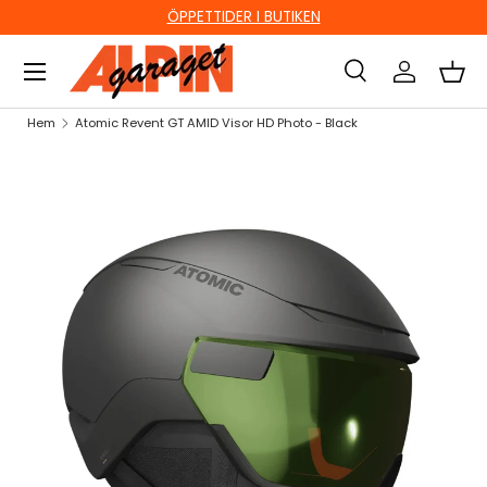
ÖPPETTIDER I BUTIKEN
HOPPA TILL INNEHÅLL
Sök
Logga in
Kor
Sök
Sök
Hem
Atomic Revent GT AMID Visor HD Photo - Black
HOPPA TILL PRODUKTINFORMATION