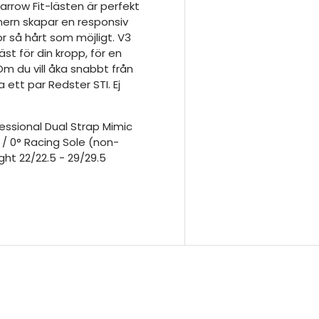
rrow Fit-lästen är perfekt
nern skapar en responsiv
or så hårt som möjligt. V3
t för din kropp, för en
m du vill åka snabbt från
a ett par Redster STI. Ej
ssional Dual Strap Mimic
° / 0° Racing Sole (non-
ght 22/22.5 - 29/29.5