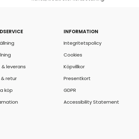
DSERVICE
INFORMATION
ällning
Integritetspolicy
lning
Cookies
t & leverans
Köpvillkor
 & retur
Presentkort
a köp
GDPR
amation
Accessibility Statement