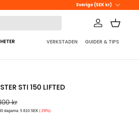
Ute i sista minuten? Välj Hämta 
Land/Region
Sverige (SEK kr)
Logga in
Korg
HETER
VERKSTADEN
GUIDER & TIPS
TER STI 150 LIFTED
dinarie pris
300 kr
 30 dagarna:
5 810 SEK
(-29%)