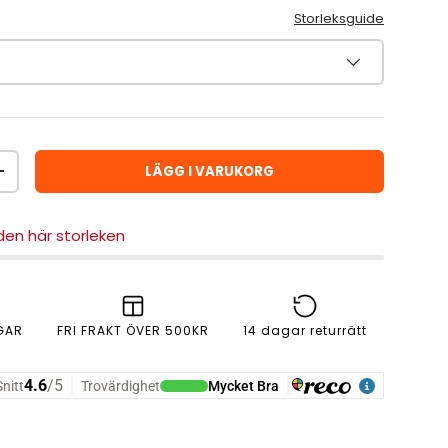
Storleksguide
LÄGG I VARUKORG
ÖKA ANTAL
 den här storleken
GAR
FRI FRAKT ÖVER 500KR
14 dagar returrätt