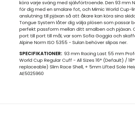
köra varje sväng med självförtroende. Den 93 mm Na
för dig med en smalare fot, och Mimic World Cup-li
anslutning till pjäxan så att åkare kan köra sina skid
Tongue System låter dig välja plösen som passar bäs
perfekt passform mellan ditt smalben och pjäxan. O
port till port till mål, var som Sofia Goggia och skaff
Alpine Norm ISO 5355 - Sulan behöver slipas ner.
SPECIFIKATIONER:
93 mm Racing Last 55 mm Profe
World Cup Regular Cuff - All Sizes 16° (Default) / 18
replaceable) Slim Race Shell, + 5mm Lifted Sole Hei
AE5025960