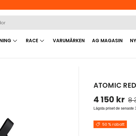
NING
RACE
VARUMÄRKEN
AG MAGASIN
NY
ATOMIC REDS
Reapris
Or
4 150 kr
8 
Lägsta priset de senaste
50 % rabatt