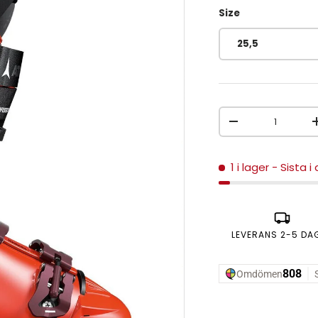
Size
25,5
Antal
MINSKA ANTAL
1 i lager
- Sista i
LEVERANS 2-5 DA