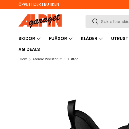
ÖPPETTIDER I BUTIKEN
HOPPA TILL INNEHÅLL
Sök
Sök
SKIDOR
PJÄXOR
KLÄDER
UTRUST
AG DEALS
Hem
Atomic Redster Sti 150 Lifted
HOPPA TILL PRODUKTINFORMATION