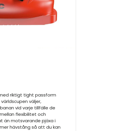
med riktigt tight passform
världscupen väljer,
anan vid varje tillfälle de
ellan flexibilitet och
måt än motsvarande pjäxa i
ge mer hävstång så att du kan