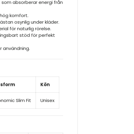
om absorberar energi från
 hög komfort.
ästan osynlig under kläder.
al för naturlig rörelse.
ngsbart stöd för perfekt
r användning.
ssform
Kön
onomic Slim Fit
Unisex