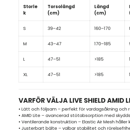
Storle
Torsolängd
Längd
k
(cm)
(cm)
S
39–42
160–170
M
43–47
170–185
L
47–51
>185
XL
47–51
>185
VARFÖR VÄLJA LIVE SHIELD AMID L
• Lätt och följsam – perfekt för vardagsåkning och r
• AMID Lite – avancerad stötabsorption med skyddsni
• Ventilerande konstruktion – Elastic Air Mesh håller 
• Justerbart bälte – valbar stabilitet och rörelsefrih