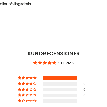
ller tävlingsdräkt.
KUNDRECENSIONER
5.00 av 5
1
0
0
0
0