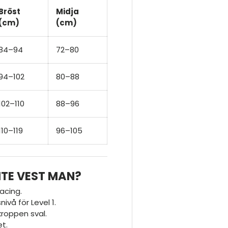
Bröst
Midja
(cm)
(cm)
84–94
72–80
94–102
80–88
102–110
88–96
110–119
96–105
ITE VEST MAN?
acing.
vå för Level 1.
kroppen sval.
et.