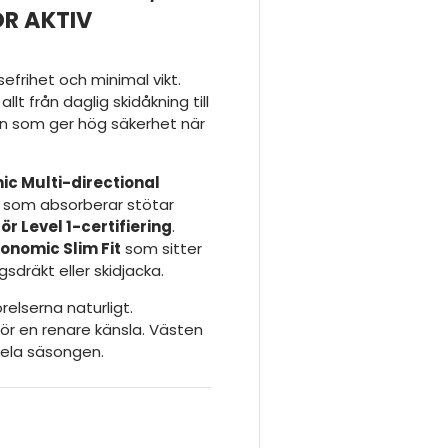
R AKTIV
efrihet och minimal vikt.
llt från daglig skidåkning till
en som ger hög säkerhet när
ic Multi-directional
 som absorberar stötar
r Level 1-certifiering
.
onomic Slim Fit
som sitter
sdräkt eller skidjacka.
relserna naturligt.
för en renare känsla. Västen
 hela säsongen.