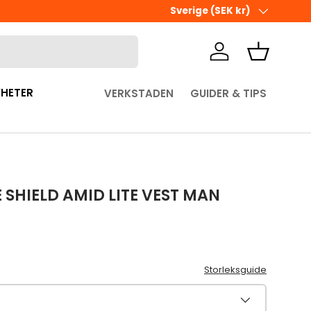
Ute i sista minuten? Välj Hämta 
Land/Region
Sverige (SEK kr)
Logga in
Korg
HETER
VERKSTADEN
GUIDER & TIPS
 SHIELD AMID LITE VEST MAN
pris
Storleksguide