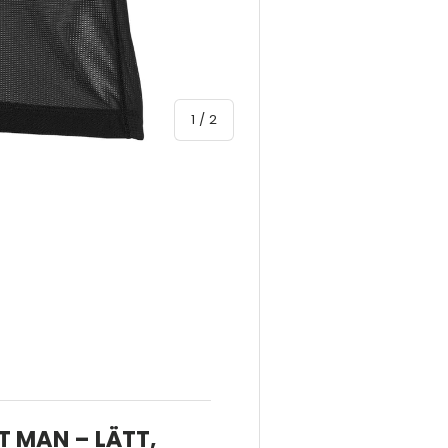
av
1
/
2
T MAN – LÄTT,