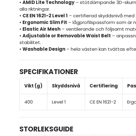
•
AMID Lite Technology
– stötdämpande 3D-skum s
alla riktningar.
•
CE EN 1621-2 Level 1
– certifierad skyddsnivå med
•
Ergonomic Slim Fit
– lågprofilspassform som är n
•
Elastic Air Mesh
– ventilerande och följsamt materi
•
Adjustable or Removable Waist Belt
– anpassni
stabilitet.
•
Washable Design
– hela västen kan tvättas efte
SPECIFIKATIONER
Vikt (g)
Skyddsnivå
Certifiering
Pa
400
Level 1
CE EN 1621-2
Erg
STORLEKSGUIDE