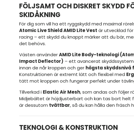
FÖLJSAMT OCH DISKRET SKYDD FÖ
SKIDÅKNING
För dig som vill ha ett ryggskydd med maximal rörels
Atomic Live Shield AMID Lite Vest
är utvecklad för a
racing – ett skydd du knappt märker att du bär, m
det behövs.
Västen använder
AMID Lite Body-teknologi (Atom
Impact Deflector)
– ett avancerat skyddssystem
innan de når kroppen och ger
högsta skyddsnivå fö
Konstruktionen är extremt lätt och flexibel med
Erg
tätt mot kroppen och fungerar perfekt under tävling
Tillverkad i
Elastic Air Mesh
, som andas och följer rö
Midjebältet är höjdjusterbart och kan tas bort helt 
är dessutom
tvättbar
, så du kan hålla den fräsch
TEKNOLOGI & KONSTRUKTION