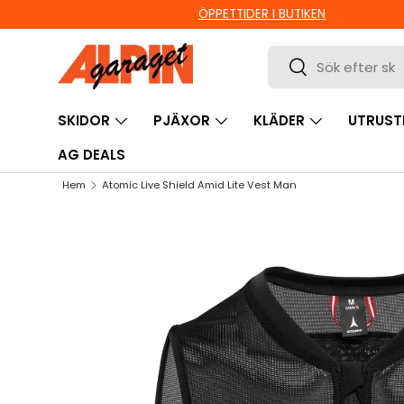
ÖPPETTIDER I BUTIKEN
HOPPA TILL INNEHÅLL
Sök
Sök
SKIDOR
PJÄXOR
KLÄDER
UTRUST
AG DEALS
Hem
Atomic Live Shield Amid Lite Vest Man
HOPPA TILL PRODUKTINFORMATION