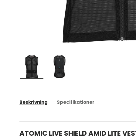
Ladda bild 1 i gallerivyn
Ladda bild 2 i gallerivyn
Beskrivning
Specifikationer
ATOMIC LIVE SHIELD AMID LITE VES