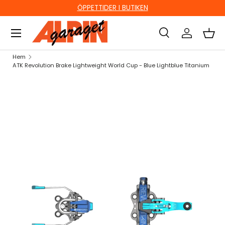
ÖPPETTIDER I BUTIKEN
HOPPA TILL INNEHÅLL
Sök
Logga in
Kor
Sök
Sök
Hem
ATK Revolution Brake Lightweight World Cup - Blue Lightblue Titanium
HOPPA TILL PRODUKTINFORMATION