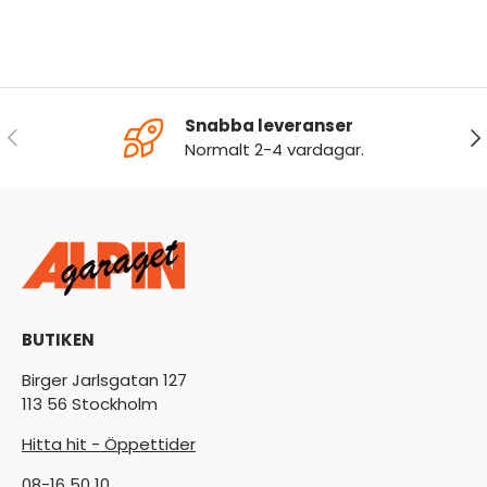
Snabba leveranser
FÖREGÅENDE
NÄ
Normalt 2-4 vardagar.
BUTIKEN
Birger Jarlsgatan 127
113 56 Stockholm
Hitta hit - Öppettider
08-16 50 10