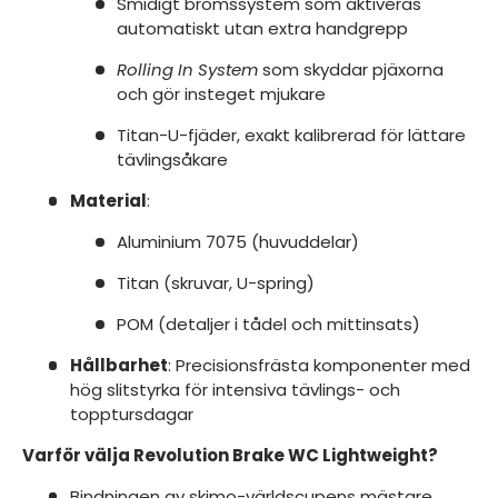
Smidigt bromssystem som aktiveras
automatiskt utan extra handgrepp
Rolling In System
som skyddar pjäxorna
och gör insteget mjukare
Titan-U-fjäder, exakt kalibrerad för lättare
tävlingsåkare
Material
:
Aluminium 7075 (huvuddelar)
Titan (skruvar, U-spring)
POM (detaljer i tådel och mittinsats)
Hållbarhet
: Precisionsfrästa komponenter med
hög slitstyrka för intensiva tävlings- och
topptursdagar
Varför välja Revolution Brake WC Lightweight?
Bindningen av skimo-världscupens mästare