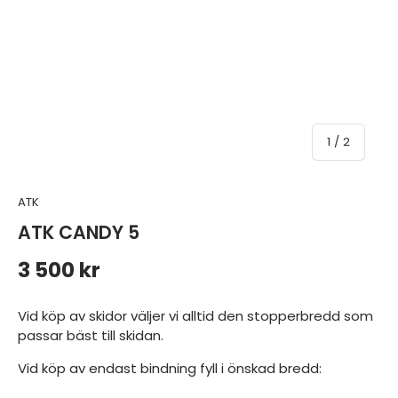
av
1
/
2
ATK
ATK CANDY 5
Ordinarie pris
3 500 kr
Vid köp av skidor väljer vi alltid den stopperbredd som
passar bäst till skidan.
Vid köp av endast bindning fyll i önskad bredd: