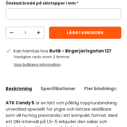
Önskad bredd på skistopper i mm
Antal
LÄGG I VARUKORG
MINSKA ANTAL
ÖKA ANTAL
Kan hämtas hos
Butik - Birgerjarlsgatan 127
Vanligtvis redo inom 2 timmar
Visa butikens information
Beskrivning
Specifikationer
Fler bindningar
ATK Candy 5
är en lätt och pålitlig topptursbindning
utvecklad speciellt för yngre och lättare skidåkare
som vill ha hög prestanda i ett kompakt format. Med
ett DIN-intervall på 1,5–5 erbjuder den säker och