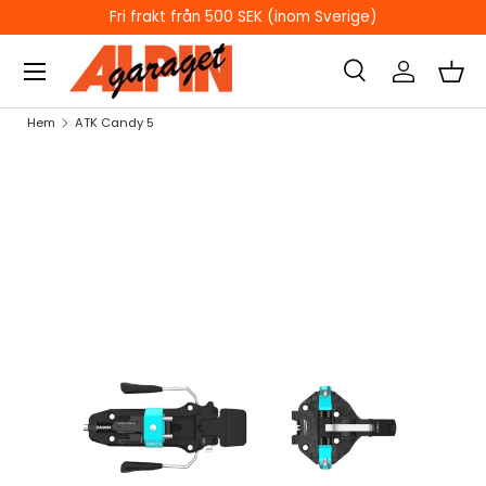
Fri frakt från 500 SEK (inom Sverige)
HOPPA TILL INNEHÅLL
Sök
Logga in
Kor
Sök
Sök
Hem
ATK Candy 5
HOPPA TILL PRODUKTINFORMATION