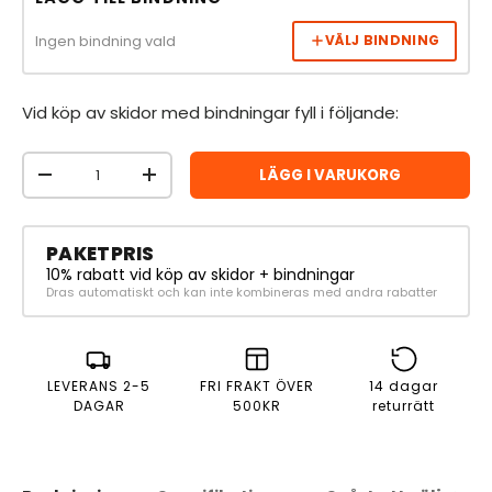
Ingen bindning vald
VÄLJ BINDNING
Vid köp av skidor med bindningar fyll i följande:
Antal
LÄGG I VARUKORG
MINSKA ANTAL
ÖKA ANTAL
PAKETPRIS
10% rabatt vid köp av skidor + bindningar
Dras automatiskt och kan inte kombineras med andra rabatter
LEVERANS 2-5
FRI FRAKT ÖVER
14 dagar
DAGAR
500KR
returrätt