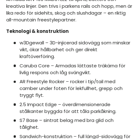
kreativa linjer. Den trivs i parkens rails och hopp, men är
lika redo för sidehits, skog och slushdagar – en riktig
all-mountain freestylepartner.
Teknologi & konstruktion
w3Dgewall – 3D-injicerad sidovägg som minskar
vikt, ökar hållbarhet och ger direkt
kraftöverföring.
Caruba Core – Armadas lättaste träkärna för
livlig respons och låg svängvikt.
AR Freestyle Rocker – rocker i tip/tail med
camber under foten för lekfullhet, grepp och
tryggt flyt.
2.5 Impact Edge – överdimensionerade
stålkanter byggda för att tåla parkåkning.
S7 Base – sintrat belag med bra glid och
tålighet.
Sandwich-konstruktion – full längd-sidovägg för