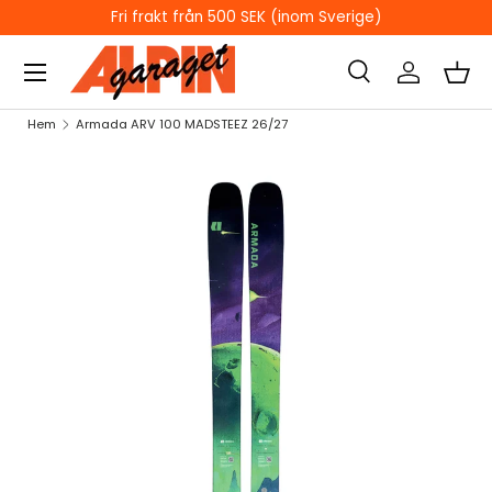
ÖPPETTIDER I BUTIKEN
HOPPA TILL INNEHÅLL
Sök
Logga in
Kor
Sök
Sök
Hem
Armada ARV 100 MADSTEEZ 26/27
HOPPA TILL PRODUKTINFORMATION