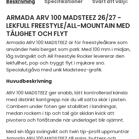
Beskrivning
Specifikationer
Svårt att välja?
ARMADA ARV 100 MADSTEEZ 26/27 -
LEKFULL FREESTYLE/ALL-MOUNTAIN MED
TÅLIGHET OCH FLYT
Armada ARV 100 MADSTEEZ är för freestyleåkare som
använder hela berget som park. Med 100 mm i midjan,
låg svängvikt och AR Freestyle Rocker levererar den
lekfullhet, pop och tryggt flyt i mjukare snö.
Specialutgåva med unik Madsteez-grafik.
Huvudbeskrivning
ARV 100 MADSTEEZ ger snabb, lätt kontrollerad känsla
med distinkt kantgrepp när du vill sätta skär i pisten.
Cambern under foten ger stabilitet i landningar,
medan rockern i tip och tail gör skidan kvick att
pivotera och förlåtande när underlaget blir ojämnt.
Med sin låga svängvikt och twin tip-profil uppmuntrar
Armada ARV 100 MADSTEEZ till spins, butters och