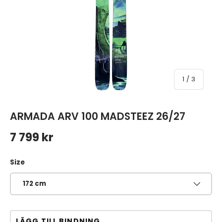
av
1
/
3
ARMADA ARV 100 MADSTEEZ 26/27
Ordinarie pris
7 799 kr
Size
172 cm
LÄGG TILL BINDNING