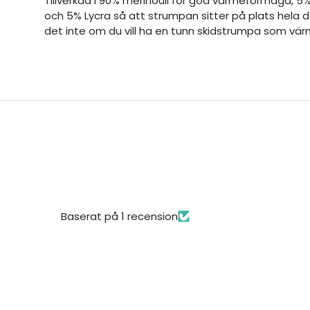
Tillverkad i 90% merinoull för god värmeförmåga, 5%
och 5% Lycra så att strumpan sitter på plats hela da
det inte om du vill ha en tunn skidstrumpa som vär
Baserat på 1 recension