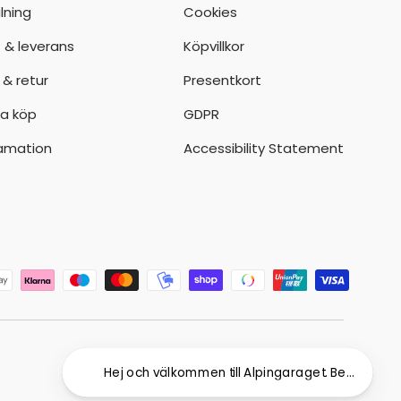
lning
Cookies
t & leverans
Köpvillkor
 & retur
Presentkort
a köp
GDPR
amation
Accessibility Statement
der
Hej och välkommen till Alpingaraget. Behöver du hj