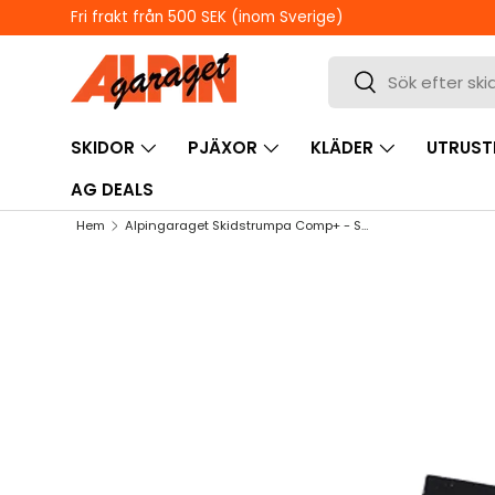
Fri frakt från 500 SEK (inom Sverige)
HOPPA TILL INNEHÅLL
Sök
Sök
SKIDOR
PJÄXOR
KLÄDER
UTRUST
AG DEALS
Hem
Alpingaraget Skidstrumpa Comp+ - Svart
HOPPA TILL PRODUKTINFORMATION