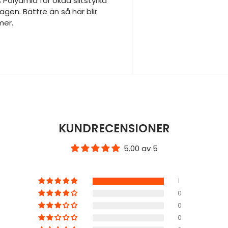
 Polyamid för ökad slitstyrka
gen. Bättre än så här blir
mer.
KUNDRECENSIONER
5.00 av 5
1
0
0
0