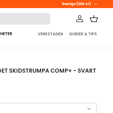
ÖPPETTIDER I BUTIKEN
Land/Region
Sverige (SEK kr)
Logga in
Korg
HETER
VERKSTADEN
GUIDER & TIPS
ET SKIDSTRUMPA COMP+ - SVART
pris