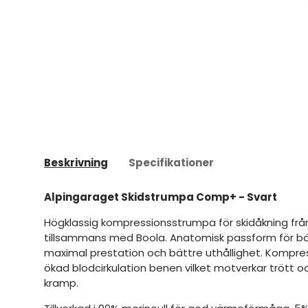
Beskrivning
Specifikationer
Alpingaraget Skidstrumpa Comp+ - Svart
Högklassig kompressionsstrumpa för skidåkning frå
tillsammans med Boola. Anatomisk passform för bät
maximal prestation och bättre uthållighet. Kompre
ökad blodcirkulation benen vilket motverkar trött oc
kramp.