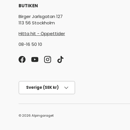
BUTIKEN
Birger Jarlsgatan 127
113 56 Stockholm
Hitta hit - Öppettider
08-16 50 10
Facebook
YouTube
Instagram
TikTok
Land/Region
Sverige (SEK kr)
© 2026
Alpingaraget