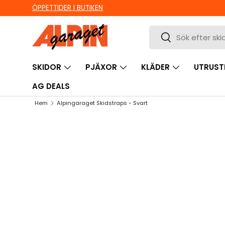
ÖPPETTIDER I BUTIKEN
HOPPA TILL INNEHÅLL
Sök
Sök
SKIDOR
PJÄXOR
KLÄDER
UTRUST
AG DEALS
Hem
Alpingaraget Skidstraps - Svart
HOPPA TILL PRODUKTINFORMATION