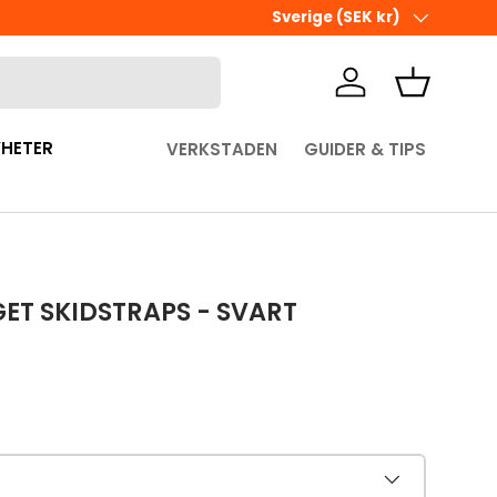
Ute i sista minuten? Välj Hämta 
Land/Region
Sverige (SEK kr)
Logga in
Korg
HETER
VERKSTADEN
GUIDER & TIPS
ET SKIDSTRAPS - SVART
pris