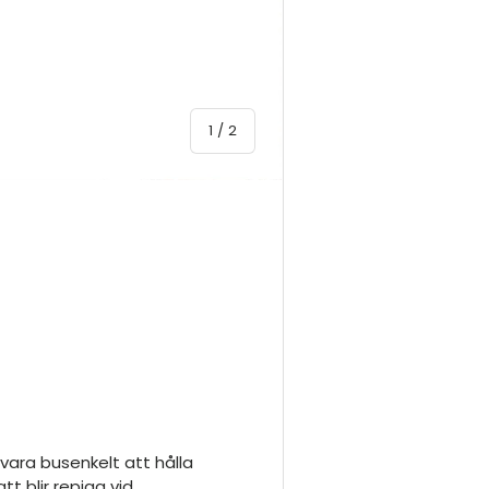
av
1
/
2
vara busenkelt att hålla
t blir repiga vid