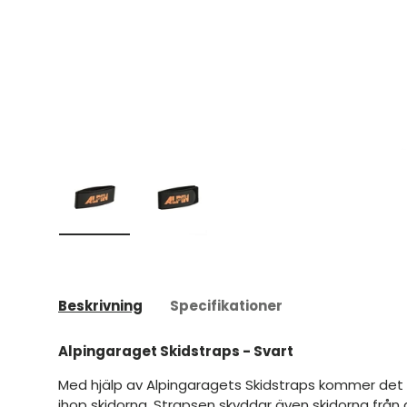
Ladda bild 1 i gallerivyn
Ladda bild 2 i gallerivyn
Beskrivning
Specifikationer
Alpingaraget Skidstraps - Svart
Med hjälp av Alpingaragets Skidstraps kommer det 
ihop skidorna. Strapsen skyddar även skidorna från at